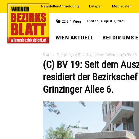
Newsletter-Anmeldung
E-Paper
Mediadaten
C
Freitag, August 7, 2026
22.2
Wien
WIEN AKTUELL
BEI DIR UMS 
Start
Der jüngste Bezirkschef von Wien
(C) BV 19:
(C) BV 19: Seit dem Aus
residiert der Bezirksche
Grinzinger Allee 6.