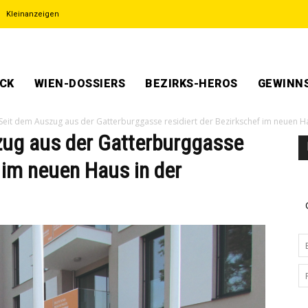
Kleinanzeigen
ECK
WIEN-DOSSIERS
BEZIRKS-HEROS
GEWINNS
 Seit dem Auszug aus der Gatterburggasse residiert der Bezirkschef im neuen Hau
zug aus der Gatterburggasse
f im neuen Haus in der