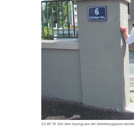
(C) BV 19: Seit dem Auszug aus der Gatterburggasse residier