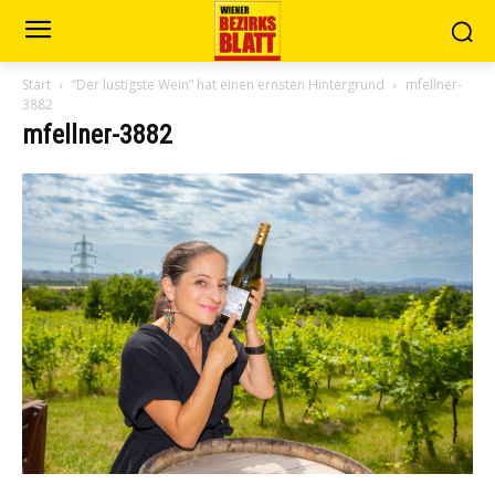
Start
“Der lustigste Wein” hat einen ernsten Hintergrund
mfellner-
3882
mfellner-3882