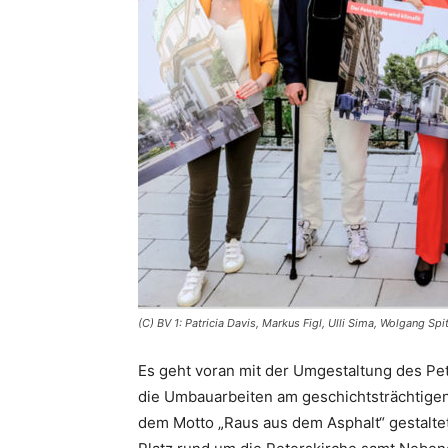
(C) BV 1: Patricia Davis, Markus Figl, Ulli Sima, Wolgang Spit
Es geht voran mit der Umgestaltung des ­Pet
die Umbau­arbeiten am geschichtsträch­tig
dem Motto „Raus aus dem Asphalt“ gestalte