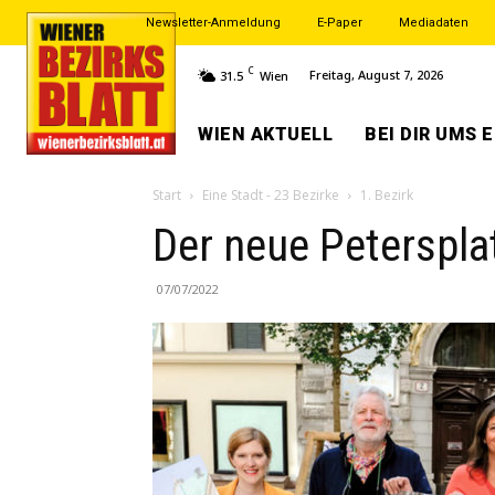
Newsletter-Anmeldung
E-Paper
Mediadaten
C
Freitag, August 7, 2026
31.5
Wien
WIEN AKTUELL
BEI DIR UMS 
Start
Eine Stadt - 23 Bezirke
1. Bezirk
Der neue Peterspl
07/07/2022