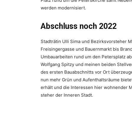
Platz rund um die Peterskirche samt Neben
werden modernisiert.
Abschluss noch 2022
Stadträtin Ulli Sima und ­Bezirksvorsteher M
Freisingergasse und ­Bauern­markt bis Bran
Umbauarbeiten rund um den Petersplatz abg
Wolfgang Spitzy und meinen beiden Stellver
des ersten Bauabschnitts vor Ort überzeugen
nun mehr Grün und Aufenthaltsräume bietet, 
erhält und die Interessen hier wohnender M
steher der ­Inneren Stadt.