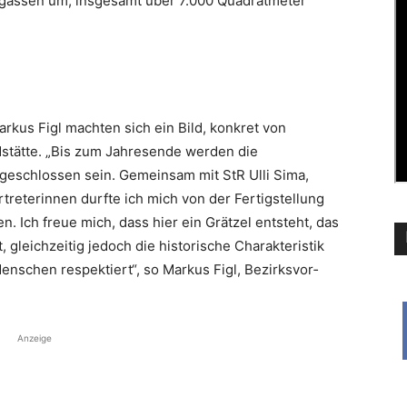
­gassen um, insgesamt über 7.000 Quadratmeter
arkus Figl machten sich ein Bild, konkret von
dstätte. „Bis zum Jahresende werden die
eschlossen sein. Gemeinsam mit StR Ulli Sima,
treterinnen durfte ich mich von der Fertigstellung
. Ich freue mich, dass hier ein Grätzel entsteht, das
gleichzeitig jedoch die histo­rische Charakteristik
enschen respektiert“, so Markus Figl, Bezirksvor­
Anzeige