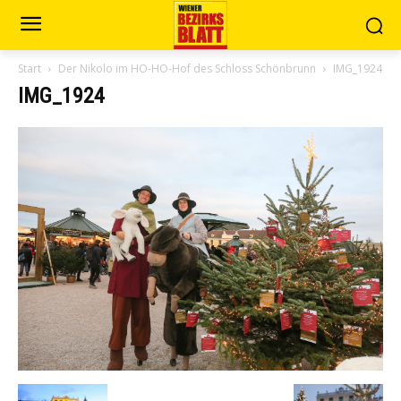
Start
Der Nikolo im HO-HO-Hof des Schloss Schönbrunn
IMG_1924
IMG_1924