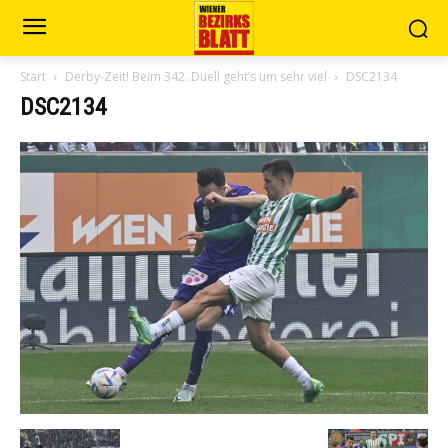
Start
Derby-Zeit! Beim 342. Duell geht’s um sehr viel
DSC2134
DSC2134