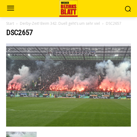
Start
Derby-Zeit! Beim 342. Duell geht’s um sehr viel
DSC2657
DSC2657