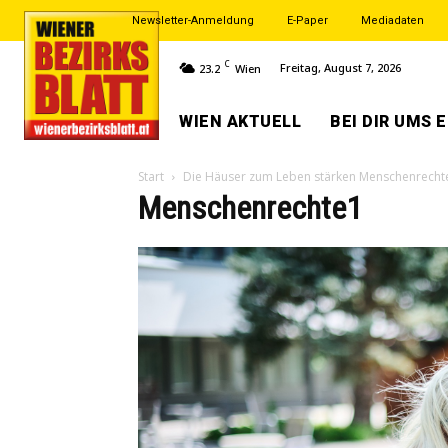
Newsletter-Anmeldung
E-Paper
Mediadaten
C
Freitag, August 7, 2026
23.2
Wien
WIEN AKTUELL
BEI DIR UMS 
Start
Die Häuser zum Leben stärken Menschenrechte 
Menschenrechte1