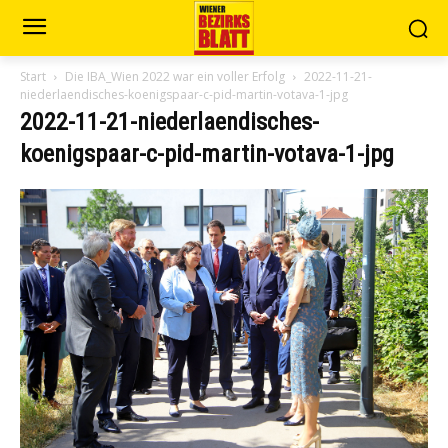
Start
Die IBA_Wien 2022 war ein voller Erfolg
2022-11-21-
niederlaendisches-koenigspaar-c-pid-martin-votava-1-jpg
2022-11-21-niederlaendisches-
koenigspaar-c-pid-martin-votava-1-jpg