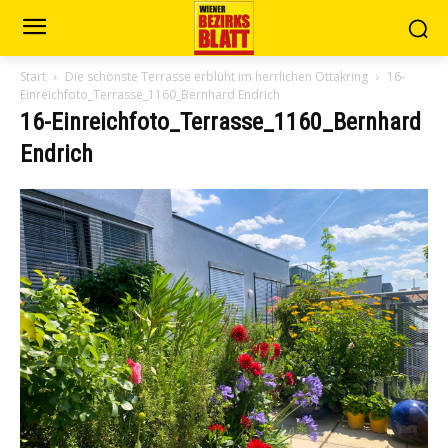
Start
Die schönste Terrasse erblüht im herrlichen Ottakring
16-
Einreichfoto_Terrasse_1160_Bernhard Endrich
16-Einreichfoto_Terrasse_1160_Bernhard
Endrich