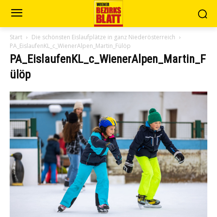
Start
Die schönsten Eislaufplätze in ganz Niederösterreich
PA_EislaufenKL_c_WienerAlpen_Martin_Fülöp
PA_EislaufenKL_c_WienerAlpen_Martin_F
ülöp