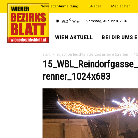
Newsletter-Anmeldung
E-Paper
Mediadaten
C
Samstag, August 8, 2026
28.2
Wien
WIEN AKTUELL
BEI DIR UMS 
Start
So schön leuchten derzeit unsere Straßen
15
15_WBL_Reindorfgasse
renner_1024x683