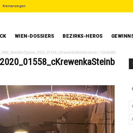
Kleinanzeigen
ECK
WIEN-DOSSIERS
BEZIRKS-HEROS
GEWINNS
_WBL_Reindorfgasse_2020_01558_cKrewenkaSteinbrenner_1024x683
_2020_01558_cKrewenkaSteinb