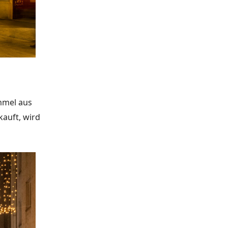
immel aus
kauft
, wird