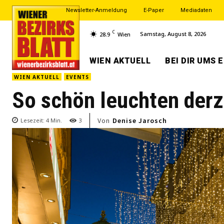
Newsletter-Anmeldung
E-Paper
Mediadaten
C
Samstag, August 8, 2026
28.9
Wien
WIEN AKTUELL
BEI DIR UMS 
WIEN AKTUELL
EVENTS
So schön leuchten derz
Von
Denise Jarosch
Lesezeit:
4
Min.
3