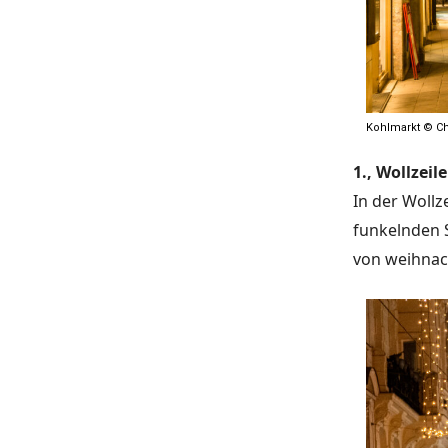
Kohlmarkt © Ch
1., Wollzeile
In der Wollz
funkelnden 
von weihnach