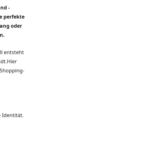
nd -
e perfekte
ang oder
n.
ll entsteht
dt.
Hier
d Shopping-
Identität.