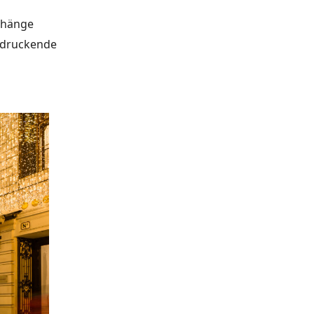
rhänge
indruckende