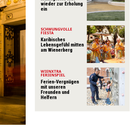
wieder zur Erholung
ein
SCHWUNGVOLLE
FIESTA
Karibisches
Lebensgefühl mitten
am Wienerberg
WIENXTRA
FERIENSPIEL
Ferien-Vergnügen
mit unseren
Freunden und
Helfern