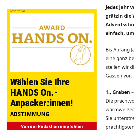
Jedes Jahr 
Advertorial
grätzln die
Adventssti
einfach, um
Bis Anfang J
eine ganz b
stellen wir 
Gassen vor:
Wählen Sie Ihre
HANDS On.-
1., Graben 
Anpacker:innen!
Die prachtv
warmweißen L
ABSTIMMUNG
Sie unterstr
prächtigste
Von der Redaktion empfohlen