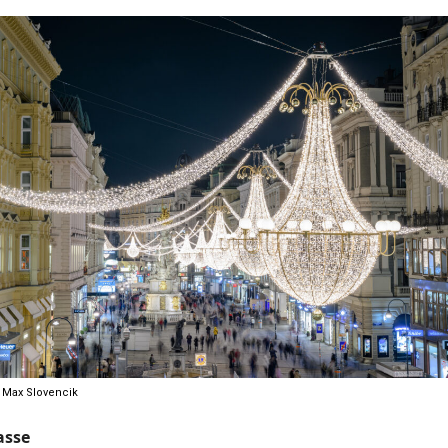
 Max Slovencik
asse