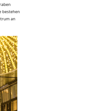
Graben
te bestehen
ntrum an