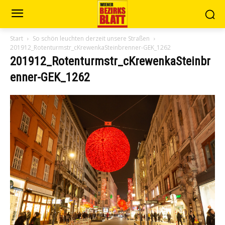
Start
So schön leuchten derzeit unsere Straßen
201912_Rotenturmstr_cKrewenkaSteinbrenner-GEK_1262
201912_Rotenturmstr_cKrewenkaSteinbr
enner-GEK_1262