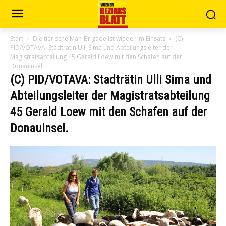
Start
Die tierische Mäh-Brigade ist wieder im Einsatz
(C)
PID/VOTAVA: Stadträtin Ulli Sima und Abteilungsleiter der
Magistratsabteilung 45 Gerald Loew mit den Schafen auf der
Donauinsel.
(C) PID/VOTAVA: Stadträtin Ulli Sima und
Abteilungsleiter der Magistratsabteilung
45 Gerald Loew mit den Schafen auf der
Donauinsel.