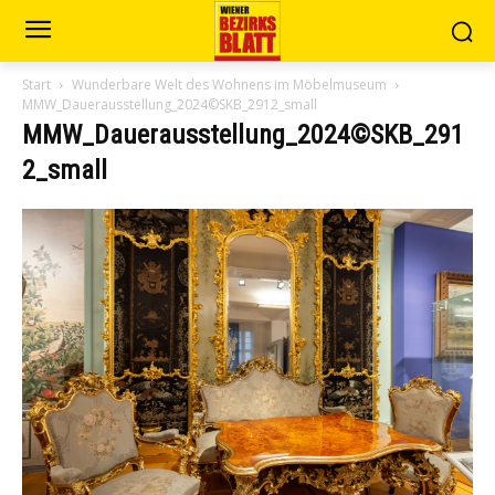
Start
Wunderbare Welt des Wohnens im Möbelmuseum
MMW_Dauerausstellung_2024©SKB_2912_small
MMW_Dauerausstellung_2024©SKB_291
2_small