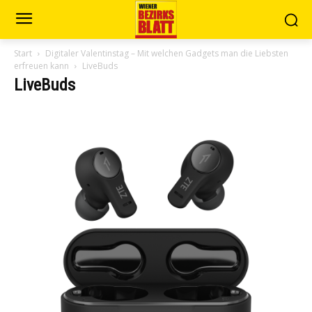
Start
Digitaler Valentinstag – Mit welchen Gadgets man die Liebsten
erfreuen kann
LiveBuds
LiveBuds