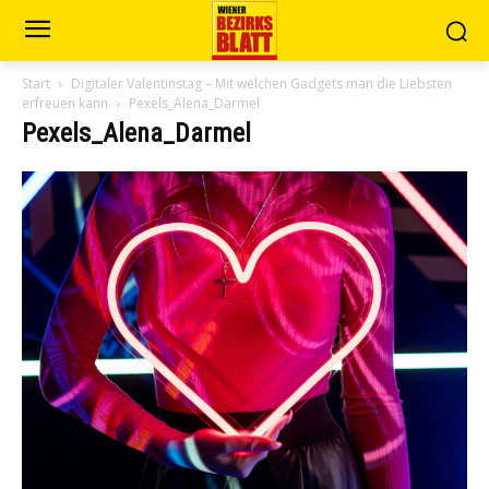
Start
Digitaler Valentinstag – Mit welchen Gadgets man die Liebsten
erfreuen kann
Pexels_Alena_Darmel
Pexels_Alena_Darmel