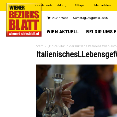
Newsletter-Anmeldung
E-Paper
Mediadaten
C
Samstag, August 8, 2026
28.2
Wien
WIEN AKTUELL
BEI DIR UMS 
Start
„Dolce Vita” in der Kursana Residenz Wien-Tivol
ItalienischesLLebensgefu