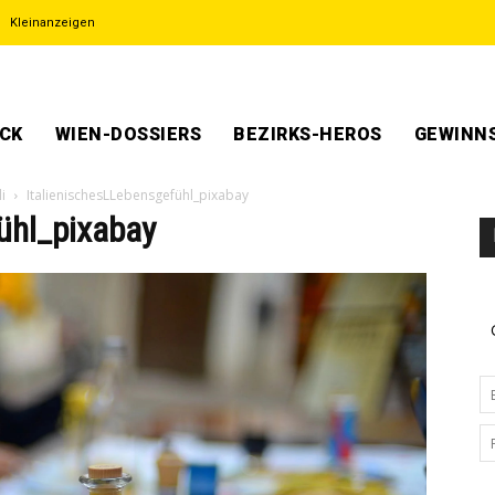
Kleinanzeigen
ECK
WIEN-DOSSIERS
BEZIRKS-HEROS
GEWINNS
i
ItalienischesLLebensgefühl_pixabay
̈hl_pixabay