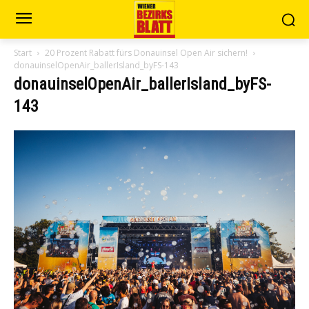
Start
20 Prozent Rabatt fürs Donauinsel Open Air sichern!
donauinselOpenAir_ballerIsland_byFS-143
donauinselOpenAir_ballerIsland_byFS-
143