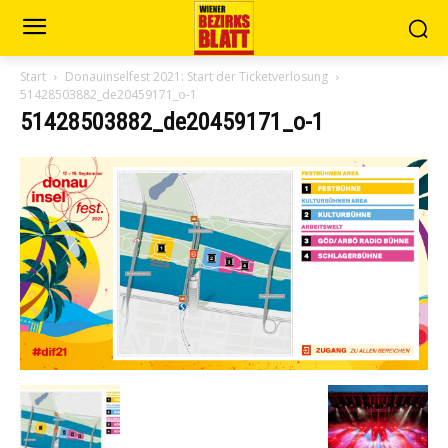
Start
Donauinselfest 2021: Start der Ticketverlosung
51428503882_de20459171_o-1
51428503882_de20459171_o-1