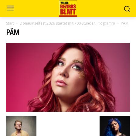
Start
Donauinselfest 2026 startet mit 700 Stunden Programm
PÄM
PÄM