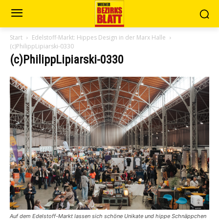
Start
Edelstoff-Markt: Hippes Design in der Marx Halle
(c)PhilippLipiarski-0330
(c)PhilippLipiarski-0330
Auf dem Edelstoff-Markt lassen sich schöne Unikate und hippe Schnäppchen