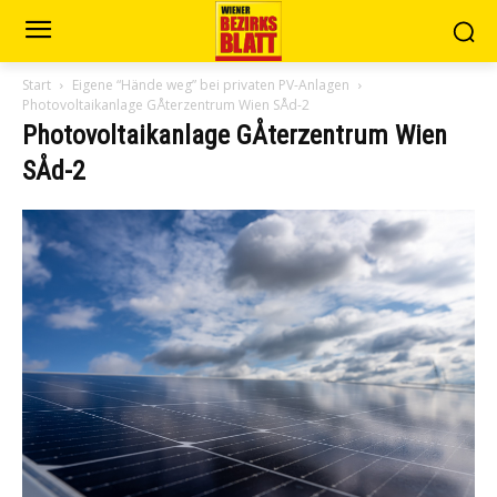
Start
Eigene “Hände weg” bei privaten PV-Anlagen
Photovoltaikanlage GÅterzentrum Wien SÅd-2
Photovoltaikanlage GÅterzentrum Wien
SÅd-2