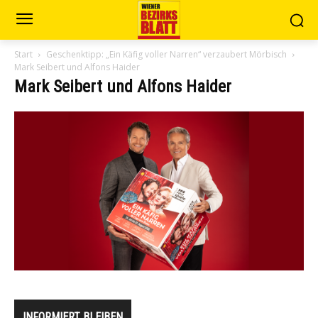
Start
Geschenktipp: „Ein Käfig voller Narren“ verzaubert Mörbisch
Mark Seibert und Alfons Haider
Mark Seibert und Alfons Haider
INFORMIERT BLEIBEN