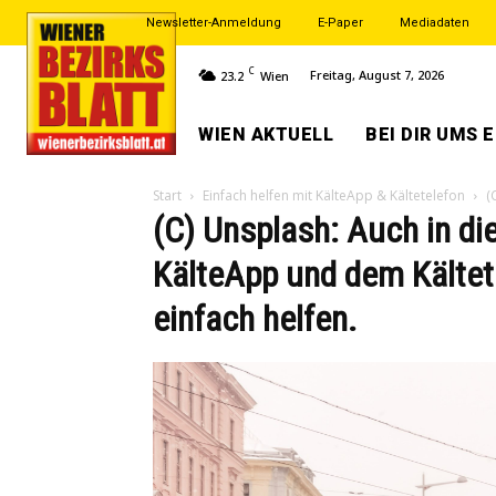
Newsletter-Anmeldung
E-Paper
Mediadaten
C
Freitag, August 7, 2026
23.2
Wien
WIEN AKTUELL
BEI DIR UMS 
Start
Einfach helfen mit KälteApp & Kältetelefon
(
(C) Unsplash: Auch in d
KälteApp und dem Kältete
einfach helfen.