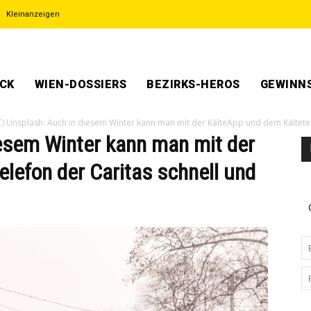
Kleinanzeigen
ECK
WIEN-DOSSIERS
BEZIRKS-HEROS
GEWINNS
C) Unsplash: Auch in diesem Winter kann man mit der KälteApp und dem Kältetele
iesem Winter kann man mit der
lefon der Caritas schnell und