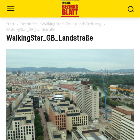
Start
Eintritt frei: “Walking Star”-Tour durch Erdberg!
WalkingStar_GB_Landstraße
WalkingStar_GB_Landstraße