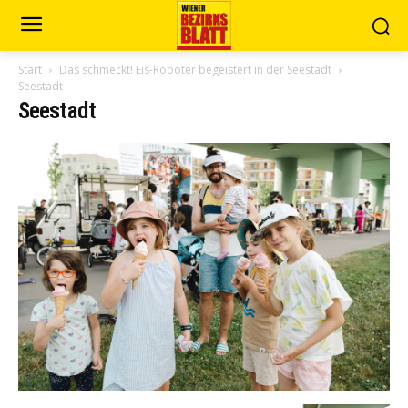
Start
Das schmeckt! Eis-Roboter begeistert in der Seestadt
Seestadt
Seestadt