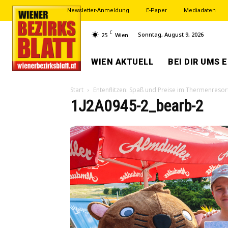
Newsletter-Anmeldung
E-Paper
Mediadaten
C
Sonntag, August 9, 2026
25
Wien
WIEN AKTUELL
BEI DIR UMS 
Start
Entenflitzen: Spaß und Preise im Thermenresor
1J2A0945-2_bearb-2