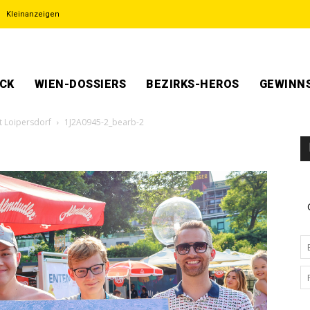
Kleinanzeigen
ECK
WIEN-DOSSIERS
BEZIRKS-HEROS
GEWINNS
t Loipersdorf
1J2A0945-2_bearb-2