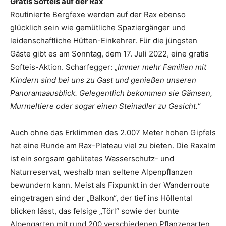
Gratis Softeis auf der Rax
Routinierte Bergfexe werden auf der Rax ebenso
glücklich sein wie gemütliche Spaziergänger und
leidenschaftliche Hütten-Einkehrer. Für die jüngsten
Gäste gibt es am Sonntag, dem 17. Juli 2022, eine gratis
Softeis-Aktion. Scharfegger: „
Immer mehr Familien mit
Kindern sind bei uns zu Gast und genießen unseren
Panoramaausblick. Gelegentlich bekommen sie Gämsen,
Murmeltiere oder sogar einen Steinadler zu Gesicht.
“
Auch ohne das Erklimmen des 2.007 Meter hohen Gipfels
hat eine Runde am Rax-Plateau viel zu bieten. Die Raxalm
ist ein sorgsam gehütetes Wasserschutz- und
Naturreservat, weshalb man seltene Alpenpflanzen
bewundern kann. Meist als Fixpunkt in der Wanderroute
eingetragen sind der „Balkon“, der tief ins Höllental
blicken lässt, das felsige „Törl“ sowie der bunte
Alpengarten mit rund 200 verschiedenen Pflanzenarten.