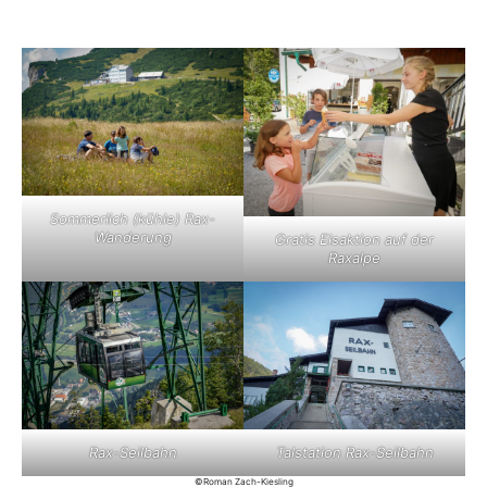
Sommerlich (kühle) Rax-
Wanderung
Gratis Eisaktion auf der
Raxalpe
Rax-Seilbahn
Talstation Rax-Seilbahn
©Roman Zach-Kiesling