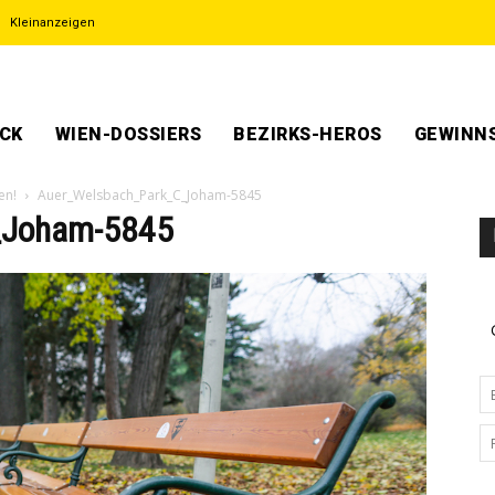
Kleinanzeigen
ECK
WIEN-DOSSIERS
BEZIRKS-HEROS
GEWINNS
en!
Auer_Welsbach_Park_C_Joham-5845
_Joham-5845