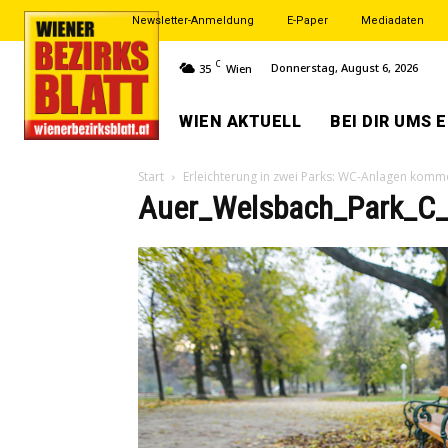
Newsletter-Anmeldung
E-Paper
Mediadaten
C
Donnerstag, August 6, 2026
35
Wien
WIEN AKTUELL
BEI DIR UMS 
Start
Erleichterung in zwei Parks: WC-Anlagen komm
Auer_Welsbach_Park_C