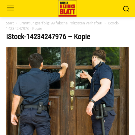
Start
Ermittlungserfolg: 99 falsche Polizisten verhaftet!
iStock-
14234247976 - Kopie
iStock-14234247976 – Kopie