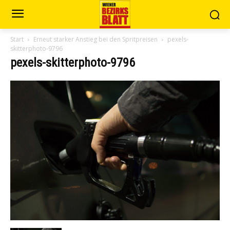
Start
Erneut starker Anstieg bei den Spritpreisen
pexels-
skitterphoto-9796
pexels-skitterphoto-9796