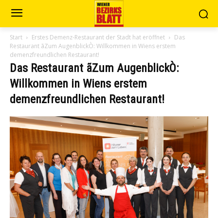
Start
Erstes Demenz-Restaurant der Stadt hat eröffnet
Das
Restaurant ãZum AugenblickÒ: Willkommen in Wiens erstem
demenzfreundlichen Restaurant!
Das Restaurant ãZum AugenblickÒ:
Willkommen in Wiens erstem
demenzfreundlichen Restaurant!