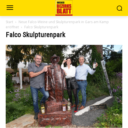
Start
Neue Falco-Weine und Skulpturenpark in Gars am Kamp
eröffnet
Falco Skulpturenpark
Falco Skulpturenpark