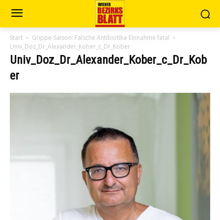
Start
Grippe-Saison: Falsche Antibiotika-Einnahme fatal
Univ_Doz_Dr_Alexander_Kober_c_Dr_Kober
Univ_Doz_Dr_Alexander_Kober_c_Dr_Kob
er