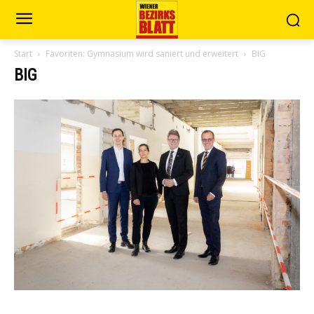
Start
Favoriten: Gymnasium wird saniert und erweitert
BIG
BIG