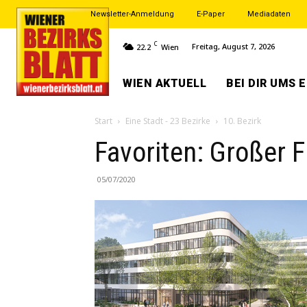
Newsletter-Anmeldung
E-Paper
Mediadaten
C
Freitag, August 7, 2026
22.2
Wien
WIEN AKTUELL
BEI DIR UMS 
Start
Eine Stadt - 23 Bezirke
10. Bezirk
Favoriten: Großer 
05/07/2020