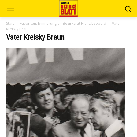
Start
Favoriten: Erinnerung an Bezirksrat Franz Leopold
Vater
Kreisky Braun
Vater Kreisky Braun