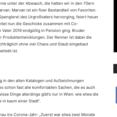
ne unter der Abwasch, die hatten wir in den 70ern
van. Marvan ist ein fixer Bestandteil von Favoriten.
Spenglerei des Urgroßvaters hervorging, ­feiert heuer
eitet nun die Geschicke zusammen mit Co-
n Vater 2019 endgültig in Pension ging. Bruder
r Produktentwicklungen. Der Renner ist dabei die
chträglich ohne viel Chaos und Staub eingebaut
liebt ist.
g in den alten Katalogen und Aufzeichnungen
 schon fast alle komfortablen Sachen, die es auch
wisse Dinge allerdings gibt’s nur in Wien: wie etwa die
 in kaum einer Stadt“.
au ins ­Corona-Jahr: „Zuerst war etwa zwei Monate