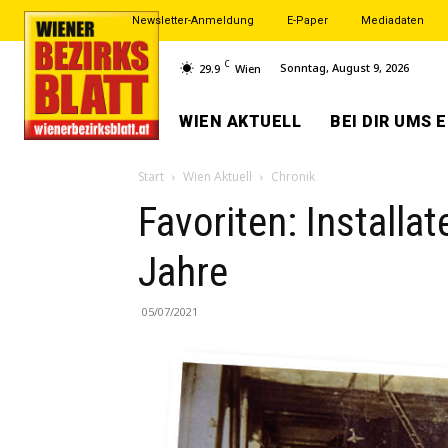
Newsletter-Anmeldung
E-Paper
Mediadaten
C
Sonntag, August 9, 2026
29.9
Wien
WIEN AKTUELL
BEI DIR UMS 
Start
Wien Aktuell
Chronik
Favoriten: Installa
Jahre
05/07/2021