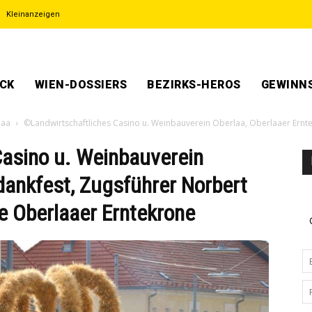
Kleinanzeigen
ECK
WIEN-DOSSIERS
BEZIRKS-HEROS
GEWINNS
laa
©Landwirtschaftliches Casino u. Weinbauverein Oberlaa, Oberlaaer Ernte
asino u. Weinbauverein
dankfest, Zugsführer Norbert
ie Oberlaaer Erntekrone