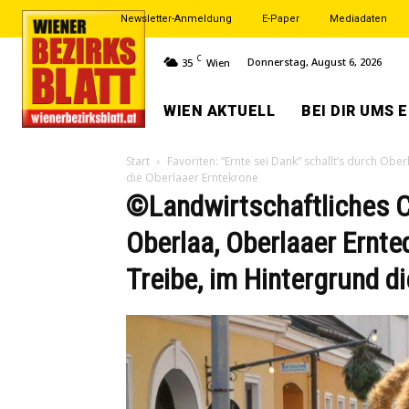
Newsletter-Anmeldung
E-Paper
Mediadaten
C
Donnerstag, August 6, 2026
35
Wien
WIEN AKTUELL
BEI DIR UMS 
Start
Favoriten: “Ernte sei Dank” schallt‘s durch Ober
die Oberlaaer Erntekrone
©Landwirtschaftliches C
Oberlaa, Oberlaaer Ernte
Treibe, im Hintergrund d