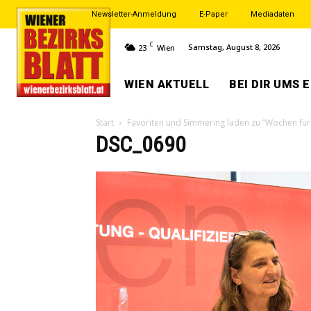
Newsletter-Anmeldung
E-Paper
Mediadaten
C
Samstag, August 8, 2026
23
Wien
WIEN AKTUELL
BEI DIR UMS 
Start
Favoriten und Simmering laden zu “Wochen für
DSC_0690