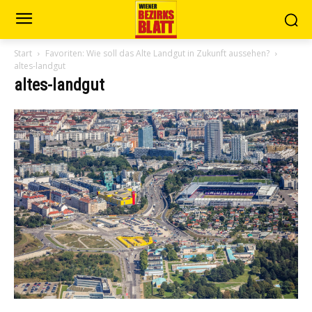
Start
Favoriten: Wie soll das Alte Landgut in Zukunft aussehen?
altes-landgut
altes-landgut