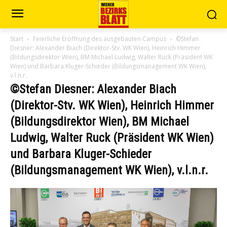
Start
Feierliche Eröffnung des ausgebauten Campus
©Stefan
Diesner: Alexander Biach (Direktor-Stv. WK Wien), Heinrich Himmer
(Bildungsdirektor Wien), BM Michael Ludwig, Walter Ruck (Präsident WK
Wien) und Barbara Kluger-Schieder (Bildungsmanagement WK Wien),
v.l.n.r.
©Stefan Diesner: Alexander Biach
(Direktor-Stv. WK Wien), Heinrich Himmer
(Bildungsdirektor Wien), BM Michael
Ludwig, Walter Ruck (Präsident WK Wien)
und Barbara Kluger-Schieder
(Bildungsmanagement WK Wien), v.l.n.r.