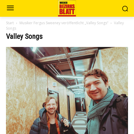
Start
Musiker Fergus Sweeney veröffentlicht „Valley Songs“
Valley
Songs
Valley Songs