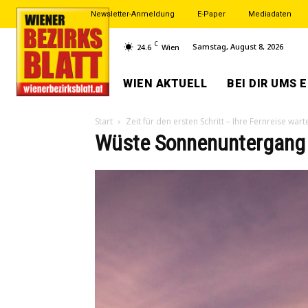
Newsletter-Anmeldung
E-Paper
Mediadaten
C
Samstag, August 8, 2026
24.6
Wien
WIEN AKTUELL
BEI DIR UMS 
Start
Zeit für den ersten Schritt – Ihre Fernreise wart
Wüste Sonnenuntergang