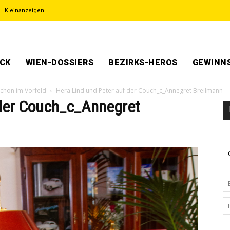
Kleinanzeigen
ECK
WIEN-DOSSIERS
BEZIRKS-HEROS
GEWINNS
schon im Vorfeld
Hera Lind und Peter auf der Couch_c_Annegret Breilmann
 der Couch_c_Annegret