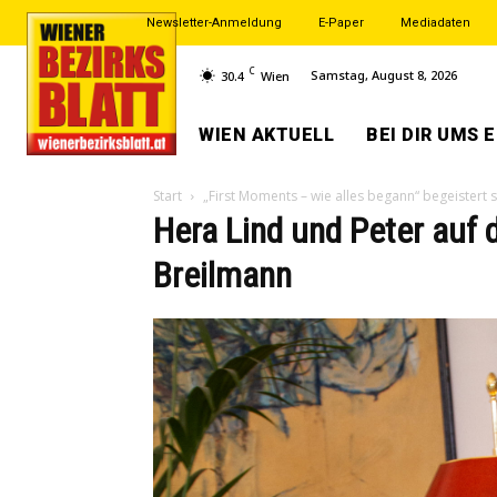
Newsletter-Anmeldung
E-Paper
Mediadaten
C
Samstag, August 8, 2026
30.4
Wien
WIEN AKTUELL
BEI DIR UMS 
Start
„First Moments – wie alles begann“ begeistert 
Hera Lind und Peter auf
Breilmann