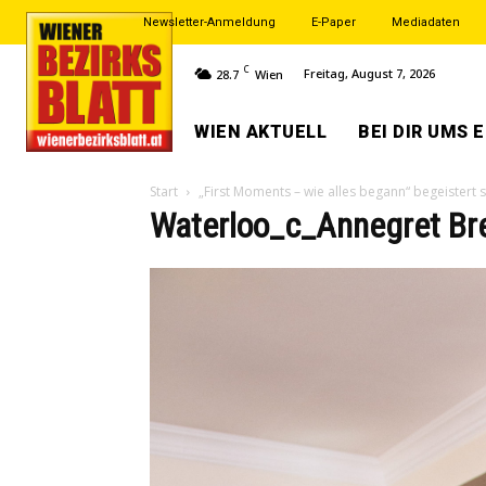
Newsletter-Anmeldung
E-Paper
Mediadaten
C
Freitag, August 7, 2026
28.7
Wien
WIEN AKTUELL
BEI DIR UMS 
Start
„First Moments – wie alles begann“ begeistert 
Waterloo_c_Annegret Br