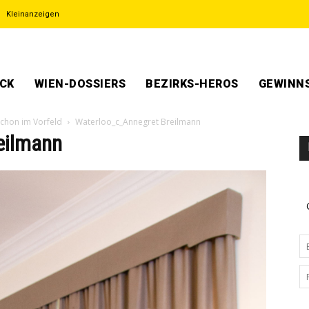
Kleinanzeigen
ECK
WIEN-DOSSIERS
BEZIRKS-HEROS
GEWINNS
schon im Vorfeld
Waterloo_c_Annegret Breilmann
eilmann