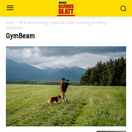
Start
Fit in den Frühling: Tipps für mehr Schwung im Alltag
GymBeam
GymBeam