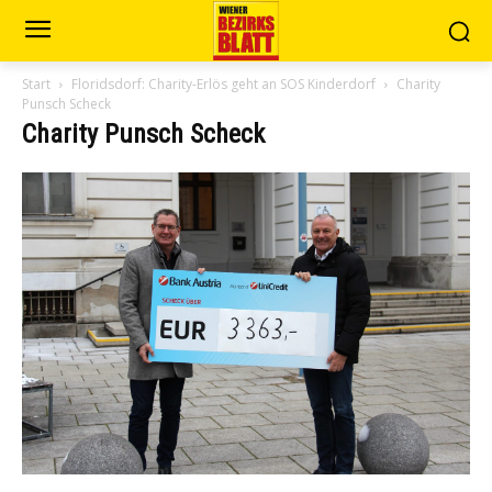
Start
Floridsdorf: Charity-Erlös geht an SOS Kinderdorf
Charity
Punsch Scheck
Charity Punsch Scheck