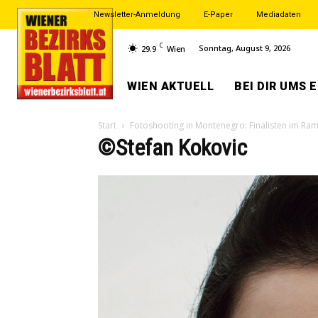
Newsletter-Anmeldung
E-Paper
Mediadaten
C
Sonntag, August 9, 2026
29.9
Wien
WIEN AKTUELL
BEI DIR UMS 
Start
Fotoshooting in Montenegro: Finalisten im Ram
©Stefan Kokovic